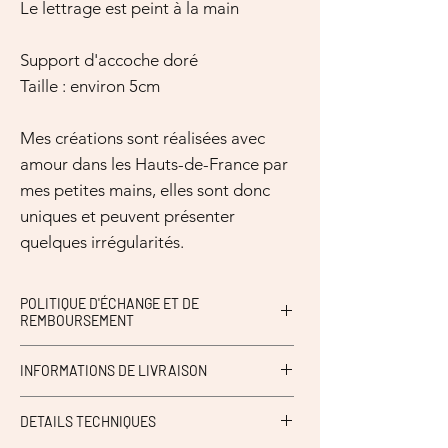
Le lettrage est peint à la main
Support d'accoche doré
Taille : environ 5cm
Mes créations sont réalisées avec
amour dans les Hauts-de-France par
mes petites mains, elles sont donc
uniques et peuvent présenter
quelques irrégularités.
POLITIQUE D'ÉCHANGE ET DE
REMBOURSEMENT
Ni échange, ni retour.
INFORMATIONS DE LIVRAISON
Possibilité de retirer en boutique Petit aime à
DETAILS TECHNIQUES
Hazebrouck (59)