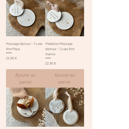
Message d'amour - Tu vas
Médaillon Message
être Papa
d'amour - Tu vas être
mamie
Prix
22,90 €
Prix
22,90 €
Ajouter au
Ajouter au
panier
panier