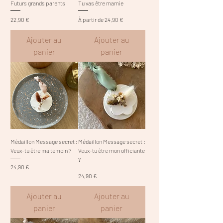
Futurs grands parents
Tu vas être mamie
Prix
Prix promotionnel
22,90 €
À partir de
24,90 €
Ajouter au
Ajouter au
panier
panier
Médaillon Message secret :
Médaillon Message secret :
Veux-tu être ma témoin ?
Veux-tu être mon officiante
?
Prix
24,90 €
Prix
24,90 €
Ajouter au
Ajouter au
panier
panier