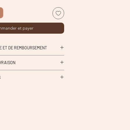
mander et payer
GE ET DE REMBOURSEMENT
IVRAISON
en boutique Petit aime à Hazebrouck
S
| point relais.
ité.