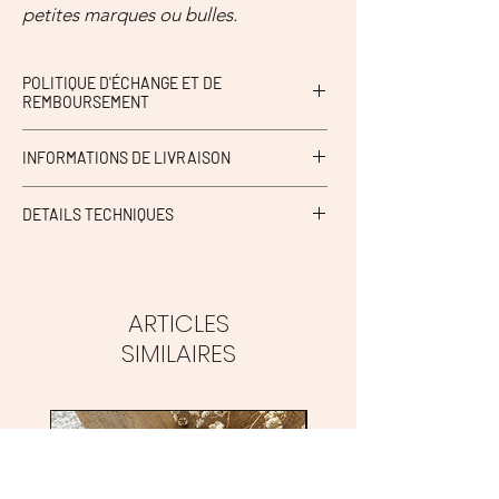
petites marques ou bulles.
POLITIQUE D'ÉCHANGE ET DE
REMBOURSEMENT
Ni retour, ni échange.
INFORMATIONS DE LIVRAISON
Possibilité de retirer en boutique Petit aime à
DETAILS TECHNIQUES
Hazebrouck (59)
ou Livraison à domicile | point relais.
Tenir à l'abri de l'humidité.
ARTICLES
SIMILAIRES