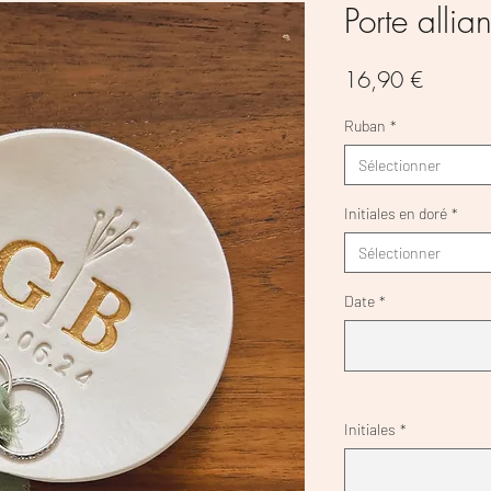
Porte alli
Prix
16,90 €
Ruban
*
Sélectionner
Initiales en doré
*
Sélectionner
Date
*
Initiales
*