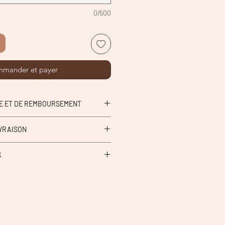
0/500
mander et payer
GE ET DE REMBOURSEMENT
IVRAISON
en boutique Petit aime à Hazebrouck
S
| point relais.
ité.