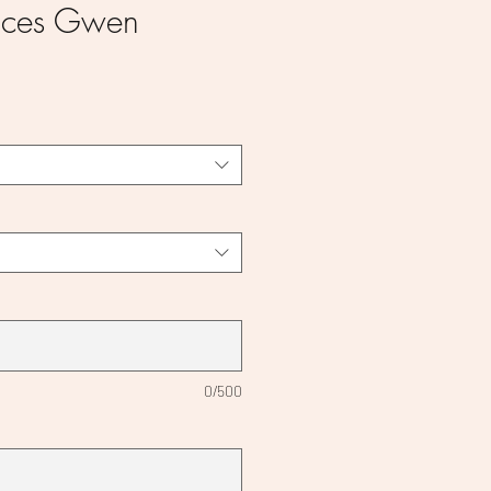
ances Gwen
0/500