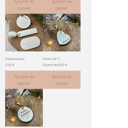
Ajouter au
Ajouter au
panier
panier
Marque place
Porte clef ♡
Prix
Prix promotionnel
3,00 €
À partir de
9,90 €
Ajouter au
Ajouter au
panier
panier