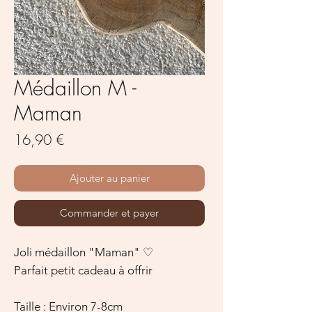
Médaillon M -
Maman
Prix
16,90 €
Ajouter au panier
Commander et payer
Joli médaillon "Maman" ♡
Parfait petit cadeau à offrir
Taille : Environ 7-8cm